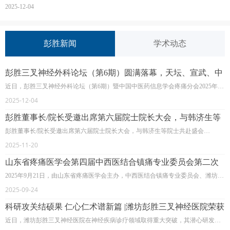
了来自业界内外的广泛关注与参与。
2025-12-04
彭胜新闻
学术动态
彭胜三叉神经外科论坛（第6期）圆满落幕，天坛、宣武、中
日等医院专家聚首论道
近日，彭胜三叉神经外科论坛（第6期）暨中国中医药信息学会疼痛分会2025年学
术年会在北京隆重召开。本次论坛由中国中医药信息学会疼痛分会主办，北京彭
2025-12-04
胜国际三叉神经医学研究院、北方疼痛微创医生集团、北京彭胜医院承办，吸引
了来自业界内外的广泛关注与参与。
彭胜董事长/院长受邀出席第六届院士院长大会，与韩济生等
院士共赴盛会
彭胜董事长/院长受邀出席第六届院士院长大会，与韩济生等院士共赴盛会
日前，备受业界瞩目的“第六届院士院长大会”在北京圆满落下帷幕。本届大会由
2025-11-20
中国当代医药杂志社与二十一世纪公益基金会共同主办，以“中西并重、守正创
新、团结合作、共同发展”为主题，汇聚了包括中国中医药信息学会第四届理事会
山东省疼痛医学会第四届中西医结合镇痛专业委员会第二次
会长、国家中医药管理局原副局长吴刚，中国科学院韩济生、陈润生、赵宇亮
学术会议圆满召开
2025年9月21日，由山东省疼痛医学会主办，中西医结合镇痛专业委员会、潍坊市
（线上）三位院士，中国工程院蒋建东院士，第十三届全国政协常委、国际核能
中医院、潍坊彭胜三叉神经医院承办的山东省疼痛医学会第四届中西医结合镇痛
院院士张勤，北京市大兴区委卫生健康工委书记、区卫生健康委主任牛祥君等来
2025-09-24
专业委员会第二次学术会议在潍坊顺利召开，省内外相关领域近200名专家学者参
自医药卫生界的行业领导、专家学者以及全国各地的医疗机构负责人共320多位代
会。
表，共商健康中国发展大计。
科研攻关结硕果 仁心仁术谱新篇 |潍坊彭胜三叉神经医院荣获
多项临床研究专利
近日，潍坊彭胜三叉神经医院在神经疾病诊疗领域取得重大突破，其潜心研发的
多项针对三叉神经痛等顽固性神经疾病的核心诊疗技术成功获得国家专利授权。