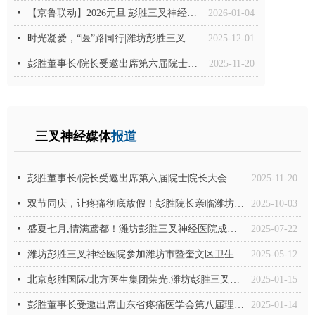
넷
【京鲁联动】2026元旦|彭胜三叉神经京鲁两院联合会诊，为三叉神经痛患者解忧
2026-01-04
넷
时光凝爱，“医”路同行|潍坊彭胜三叉神经医院致敬5.12护士节
2025-12-01
넷
彭胜董事长/院长受邀出席第六届院士院长大会，与韩济生等院士共赴盛会
2025-11-20
三叉神经媒体
报道
넷
彭胜董事长/院长受邀出席第六届院士院长大会，与韩济生等院士共赴盛会
2025-11-20
넷
双节同庆，让疼痛彻底放假！彭胜院长亲临潍坊，为三叉神经痛患者开启无痛人生
2025-10-03
넷
盛夏七月,情满鸢都！潍坊彭胜三叉神经医院成功举办第56届彭友会,彭胜院长亲临潍坊院坐诊
2025-07-22
넷
潍坊彭胜三叉神经医院参加潍坊市暨奎文区卫生监督宣传月活动启动仪式
2025-05-12
넷
北京彭胜国际/北方医生集团荣光:潍坊彭胜三叉神经医院代表中西医结合镇痛专业委员会被授予“2024年度优秀分支机构”
2025-01-15
넷
彭胜董事长受邀出席山东省疼痛医学会第八届理事会第十四次常务理事会议、第三次理事（扩大）会议暨 2025 年度分支机构工作会议
2025-01-14