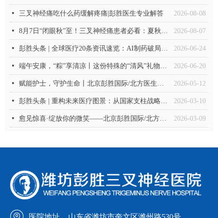
넷
三叉神经痛吃什么药缓解疼痛|彭胜医生专业解答
2026-08-08
넷
8月7日“闭眼秋”至！三叉神经痛患者必看：夏秋交替，这份“平安过渡”指南请收好
2026-08-07
넷
彭胜头条 | 全球医疗20条资讯速览：AI制药破局、创新疗法突破、政策持续深化
2026-06-24
넷
端午安康，“粽”享清凉丨这份特殊的“清风”礼物，送给勇敢抗“痛”的你
2026-06-20
넷
赋能护士，守护生命丨北京彭胜国际/北方医生集团2026年护士节温馨礼赞
2026-05-12
넷
彭胜头条 | 重构未来医疗图景：从国家支柱战略到微观临床突破
2026-03-10
넷
愈见惊喜·绽放你的微笑——北京彭胜国际/北方医生集团3.8女神节主题活动温暖落幕
2026-03-09
医院地址
山东省潍坊市奎文区潍州路530号