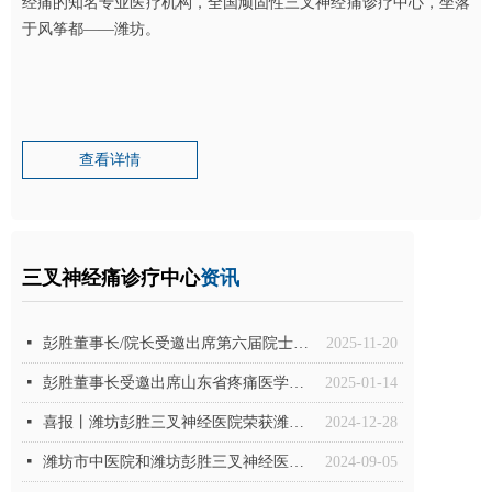
经痛的知名专业医疗机构，全国顽固性三叉神经痛诊疗中心，坐落
于风筝都——潍坊。
查看详情
三叉神经痛诊疗中心
资讯
넷
彭胜董事长/院长受邀出席第六届院士院长大会，与韩济生等院士共赴盛会
2025-11-20
넷
彭胜董事长受邀出席山东省疼痛医学会第八届理事会第十四次常务理事会议、第三次理事（扩大）会议暨 2025 年度分支机构工作会议
2025-01-14
넷
喜报丨潍坊彭胜三叉神经医院荣获潍坊市奎文区第三季度“区级安全生产示范岗”称号！
2024-12-28
넷
潍坊市中医院和潍坊彭胜三叉神经医院承办|山东省疼痛医学会第四届中西医结合镇痛专业委员会换届选举会议暨第一次学术会议圆满落下帷幕
2024-09-05