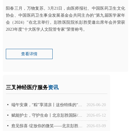
阳春三月，万物复苏。3月21日，由医师报社、中国医药卫生文化
协会、中国医药卫生事业发展基金会共同主办的“第九届医学家年
会（2024）”在北京举行。彭胜医院院长彭胜受邀出席年会并荣获
2023年度“十大医学人文院管专家”荣誉称号。
查看详情
三叉神经医疗服务
资讯
넷
端午安康，“粽”享清凉丨这份特殊的“清风”礼物，送给勇敢抗“痛”的你
2026-06-20
넷
赋能护士，守护生命丨北京彭胜国际/北方医生集团2026年护士节温馨礼赞
2026-05-12
넷
愈见惊喜·绽放你的微笑——北京彭胜国际/北方医生集团3.8女神节主题活动温暖落幕
2026-03-09