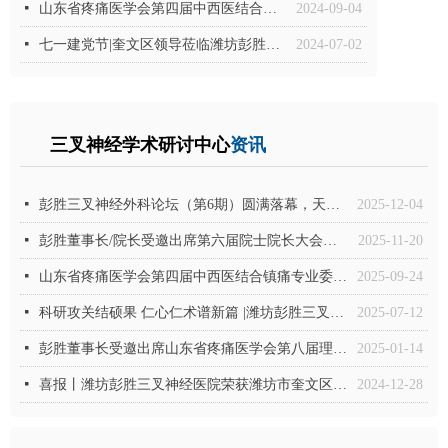
넷
山东省疼痛医学会第四届中西医结合镇痛专业委员会换届选举会议暨第一次学术会议圆满召开
2024-09-04
넷
七一建党节|奎文区领导莅临潍坊彭胜三叉神经医院指导工作
2024-07-02
三叉神经学术研讨中心​​​​​​​
资讯
넷
彭胜三叉神经外科论坛（第6期）圆满落幕，天坛、宣武、中日等医院专家聚首论道
2025-12-04
넷
彭胜董事长/院长受邀出席第六届院士院长大会，与韩济生等院士共赴盛会
2025-11-20
넷
山东省疼痛医学会第四届中西医结合镇痛专业委员会第二次学术会议圆满召开
2025-09-24
넷
科研攻关结硕果 仁心仁术谱新篇 |潍坊彭胜三叉神经医院荣获多项临床研究专利
2025-07-12
넷
彭胜董事长受邀出席山东省疼痛医学会第八届理事会第十四次常务理事会议、第三次理事（扩大）会议暨 2025 年度分支机构工作会议
2025-01-14
넷
喜报丨潍坊彭胜三叉神经医院荣获潍坊市奎文区第三季度“区级安全生产示范岗”称号！
2024-12-28