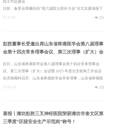
院士共赴盛会
日前，备受业界瞩目的“第六届院士院长大会”在北京圆满落下
帷幕。本届大会由中国当代医药杂志社与二十一世纪公益基金
25-11-20
넶
252
会共同主办，以“中西并重、守正创新、团结合作、共同发
展”为主题，汇聚了包括中国中医药信息学会第四届理事会会
长、国家中医药管理局原副局长吴刚，中国科学院韩济生、陈
彭胜董事长受邀出席山东省疼痛医学会第八届理事
润生、赵宇亮（线上）三位院士，中国工程院蒋建东院士，第
十三届全国政协常委、国际核能院院士张勤，北京市大兴区委
会第十四次常务理事会议、第三次理事（扩大）会
卫生健康工委书记、区卫生健康委主任牛祥君等来自医药卫生
议暨 2025 年度分支机构工作会议
近日，山东省疼痛医学会第八届理事会第十四次常务理事会
界的行业领导、专家学者以及全国各地的医疗机构负责人共
议、第三次理事（扩大）会议暨 2025 年度分支机构工作会议
320多位代表，共商健康中国发展大计。
在济南顺利召开。山东省疼痛医学会常务理事，山东省疼痛医
学会中西医结合镇痛专委会第一副主委，北京彭胜国际/北方
25-01-14
넶
233
医生集团创始人、董事长彭胜受邀出席会议。此次会议汇聚了
学会全体常务理事/理事、分支机构代表、会员代表等成员参
会，审议学会重点工作事项。
喜报丨潍坊彭胜三叉神经医院荣获潍坊市奎文区第
三季度“区级安全生产示范岗”称号！