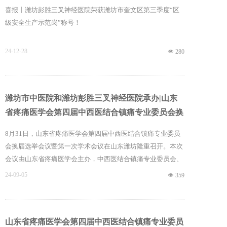
喜报丨潍坊彭胜三叉神经医院荣获潍坊市奎文区第三季度“区
级安全生产示范岗”称号！
24-12-28
넶
280
潍坊市中医院和潍坊彭胜三叉神经医院承办|山东
省疼痛医学会第四届中西医结合镇痛专业委员会换
届选举会议暨第一次学术会议圆满落下帷幕
8月31日，山东省疼痛医学会第四届中西医结合镇痛专业委员
会换届选举会议暨第一次学术会议在山东潍坊隆重召开。本次
会议由山东省疼痛医学会主办，中西医结合镇痛专业委员会、
潍坊市中医院、潍坊彭胜三叉神经医院承办，吸引了业界内外
24-09-05
넶
359
的广泛关注，共350余人参会。山东省疼痛医学会会长刘玉
光，潍坊彭胜三叉神经医院院长彭胜，北京大学口腔医院副教
授翟新利，国家卫健委中日友好医院针灸科副主任医师刘乃
山东省疼痛医学会第四届中西医结合镇痛专业委员
刚，北京天坛医院医学博士任浩，潍坊市中医院疼痛科主任宋